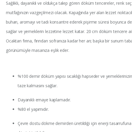
Sağlıklı, dayanıklı ve oldukça talep gören döküm tencereler, renk seç
mutfağınızın vazgeçilmezi olacak. Kapağında yer alan lezzet noktacı
buharı, aromayı ve tadı konsantre ederek pişirme süresi boyunca de
sağlar ve yemeklerin lezzetine lezzet katar. 20 cm döküm tencere a
Ocaktan fırına, fırından sofranıza kadar her an; başka bir sunum ta
görünümüyle masanıza eşlik eder.
%100 demir döküm yapısı sıcaklığı hapseder ve yemeklerinizi
taze kalmasını sağlar.
Dayanıklı emaye kaplamadır.
%80 el yapımıdır.
Çevre dostu dökme demirden üretildiği için enerji tasarrufuna 