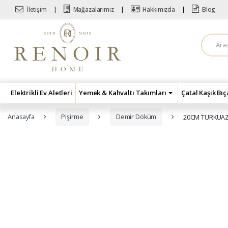
Skip to navigation
Skip to content
İletişim
Mağazalarımız
Hakkımızda
Blog
A
r
a
m
a
:
Elektrikli Ev Aletleri
Yemek & Kahvaltı Takımları
Çatal Kaşık Bı
Anasayfa
Pişirme
Demir Döküm
20CM TURKUAZ