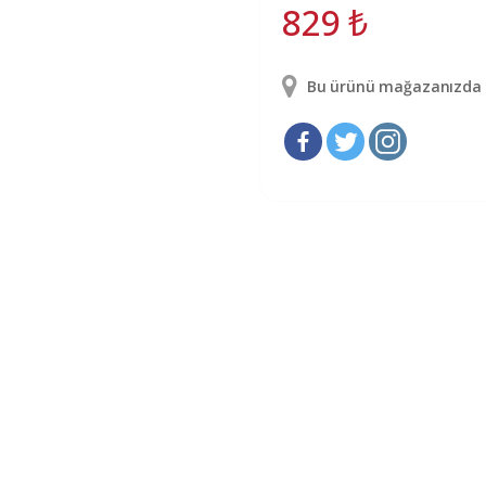
829
₺
Bu ürünü mağazanızda g