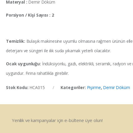
Materyal :
Demir Döküm
Porsiyon / Kişi Sayısı : 2
Temizlik:
Bulaşık makinesine uyumlu olmasına rağmen ürünün elle yı
deterjanı ve süngeri ile ılık suda yıkamak yeterli olacaktır.
Ocak uygunluğu:
İndüksiyonlu, gazlı, elektrikli, seramik, radyon ve 
uygundur. Fırına rahatlıkla girebilir.
Stok Kodu:
HCA015
Kategoriler:
Pişirme
,
Demir Döküm
Yenilik ve kampanyalar için e-bültene üye olun!