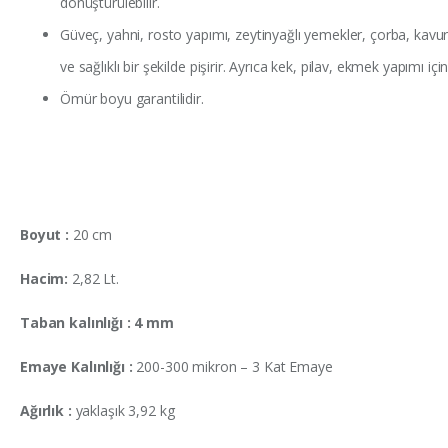
dönüştürülebilir.
Güveç, yahni, rosto yapımı, zeytinyağlı yemekler, çorba, kavur
ve sağlıklı bir şekilde pişirir. Ayrıca kek, pilav, ekmek yapımı 
Ömür boyu garantilidir.
Boyut :
20 cm
Hacim:
2,82 Lt.
Taban kalınlığı : 4 mm
Emaye Kalınlığı :
200-300 mikron – 3 Kat Emaye
Ağırlık :
yaklaşık 3,92 kg