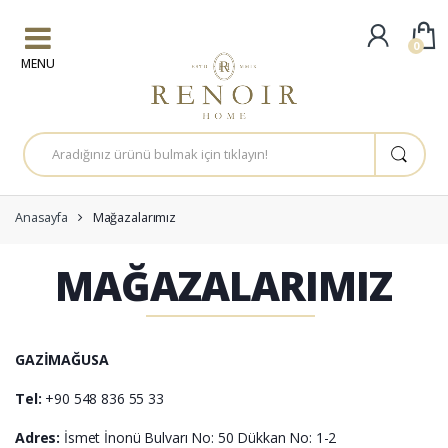
0
Skip to navigation
Skip to content
A
r
a
m
a
:
Anasayfa
Mağazalarımız
MAĞAZALARIMIZ
GAZİMAĞUSA
Tel:
+90 548 836 55 33
Adres:
İsmet İnonü Bulvarı No: 50 Dükkan No: 1-2