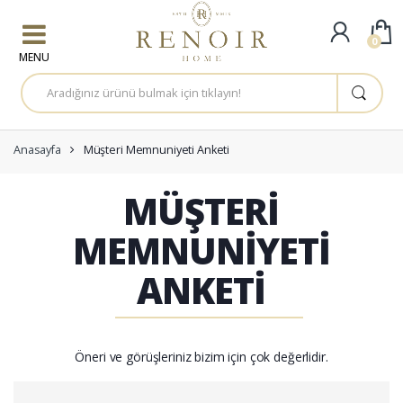
Skip to navigation
Skip to content
0
A
r
a
m
a
:
Anasayfa
Müşteri Memnuniyeti Anketi
MÜŞTERI
MEMNUNIYETI
ANKETI
Öneri ve görüşleriniz bizim için çok değerlidir.