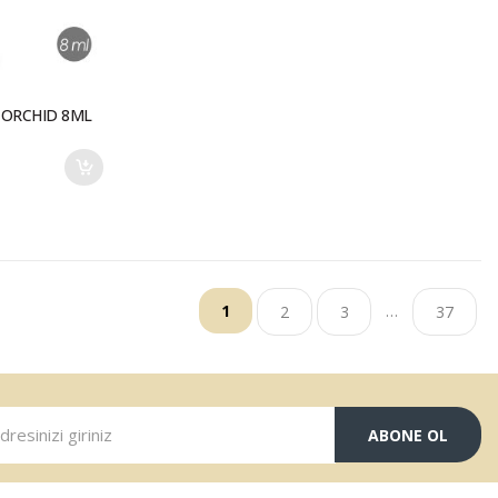
 ORCHID 8ML
…
1
2
3
37
ABONE OL