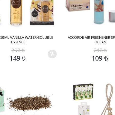
50ML VANILLA WATER-SOLUBLE
ACCORDE AIR FRESHENER S
ESSENCE
OCEAN
298
₺
218
₺
149
₺
109
₺