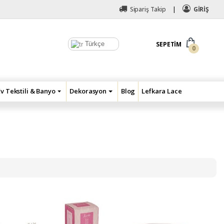
Sipariş Takip
GİRİŞ
Türkçe
SEPETIM
0
Ev Tekstili & Banyo
Dekorasyon
Blog
Lefkara Lace