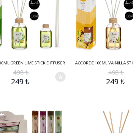
0ML GREEN LIME STICK DIFFUSER
ACCORDE 100ML VAINILLA STI
498
₺
498
₺
249
₺
249
₺