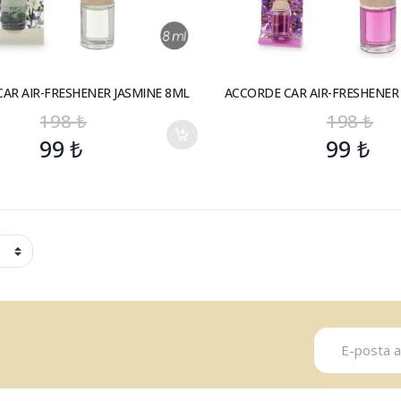
AR AIR-FRESHENER JASMINE 8ML
ACCORDE CAR AIR-FRESHENER
198
₺
198
₺
99
₺
99
₺