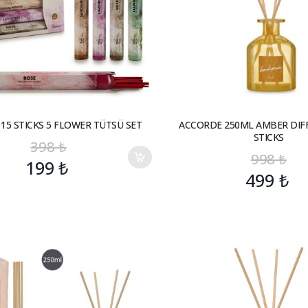
15 STICKS 5 FLOWER TÜTSÜ SET
ACCORDE 250ML AMBER DIF
STICKS
398
₺
998
₺
199
₺
499
₺