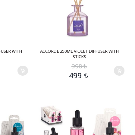
FUSER WITH
ACCORDE 250ML VIOLET DIFFUSER WITH
STICKS
998
₺
499
₺