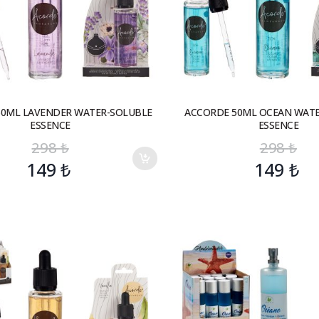
50ML LAVENDER WATER-SOLUBLE
ACCORDE 50ML OCEAN WAT
ESSENCE
ESSENCE
298
₺
298
₺
149
₺
149
₺