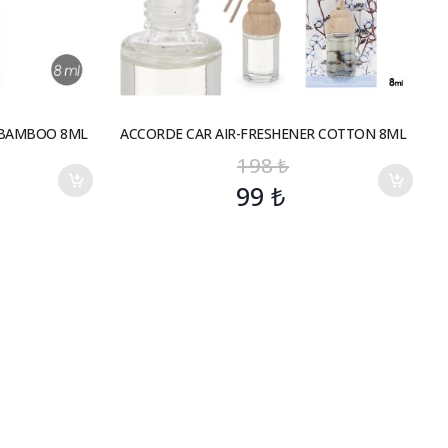
 BAMBOO 8ML
ACCORDE CAR AIR-FRESHENER COTTON 8ML
198
₺
99
₺