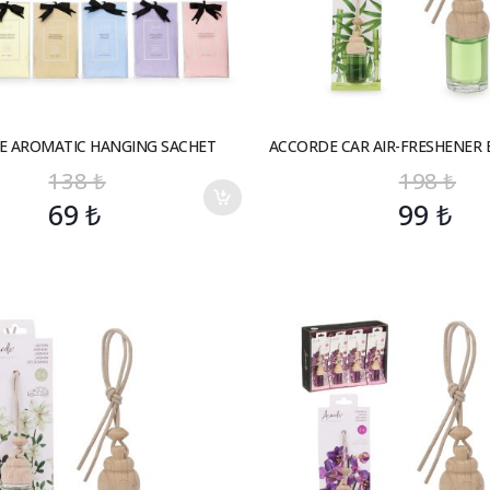
E AROMATIC HANGING SACHET
ACCORDE CAR AIR-FRESHENER
138
₺
198
₺
69
₺
99
₺