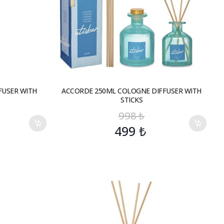
FUSER WITH
ACCORDE 250ML COLOGNE DIFFUSER WITH
STICKS
998
₺
499
₺