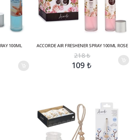
PRAY 100ML
ACCORDE AIR FRESHENER SPRAY 100ML ROSE
218
₺
109
₺