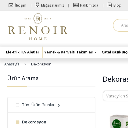
Skip to navigation
Skip to content
İletişim
Mağazalarımız
Hakkımızda
Blog
A
r
a
m
a
:
Elektrikli Ev Aletleri
Yemek & Kahvaltı Takımları
Çatal Kaşık Bı
Anasayfa
Dekorasyon
Dekora
Ürün Arama
Tüm Ürün Grupları
Dekorasyon