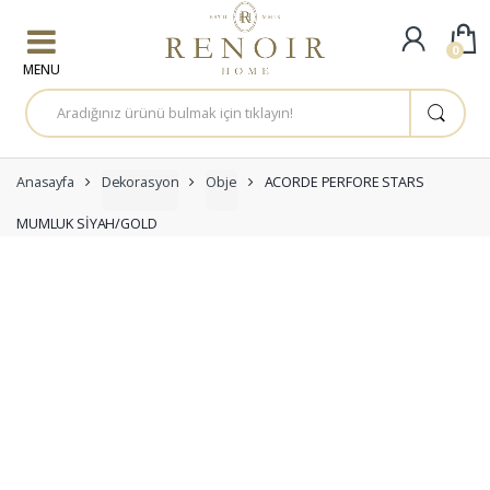
Skip to navigation
Skip to content
0
A
r
a
m
a
:
Anasayfa
Dekorasyon
Obje
ACORDE PERFORE STARS
MUMLUK SİYAH/GOLD