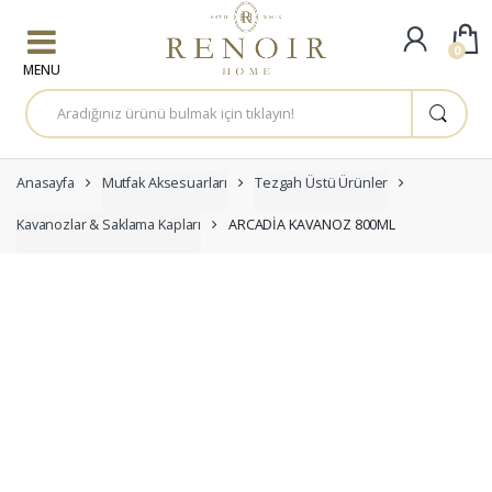
Skip to navigation
Skip to content
0
A
r
a
m
a
:
Anasayfa
Mutfak Aksesuarları
Tezgah Üstü Ürünler
Kavanozlar & Saklama Kapları
ARCADİA KAVANOZ 800ML