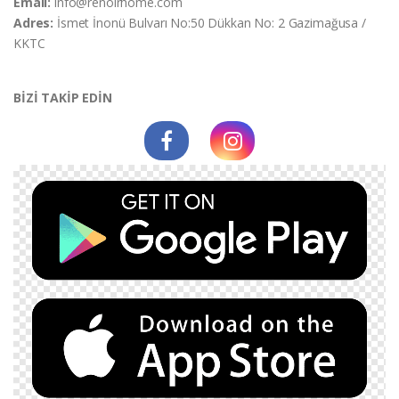
Email:
info@renoirhome.com
Adres:
İsmet İnonü Bulvarı No:50 Dükkan No: 2 Gazimağusa /
KKTC
BİZİ TAKİP EDİN