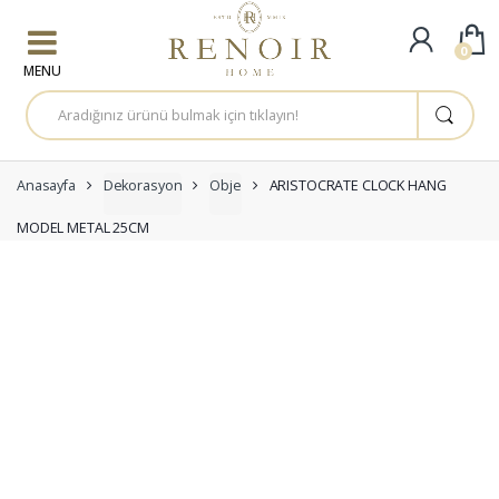
Skip to navigation
Skip to content
0
A
r
a
m
a
:
Anasayfa
Dekorasyon
Obje
ARISTOCRATE CLOCK HANG
MODEL METAL 25CM