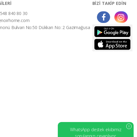
GİLERİ
BİZİ TAKİP EDİN
548 840 80 30
enoirhome.com
İnonü Bulvarı No:50 Dükkan No: 2 Gazimağusa
X
WhatsApp destek ekibimiz
sorularınızı cevaplıyor.