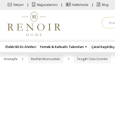
Skip to navigation
Skip to content
İletişim
Mağazalarımız
Hakkımızda
Blog
A
r
a
m
a
:
Elektrikli Ev Aletleri
Yemek & Kahvaltı Takımları
Çatal Kaşık Bı
Anasayfa
Mutfak Aksesuarları
Tezgah Üstü Ürünler