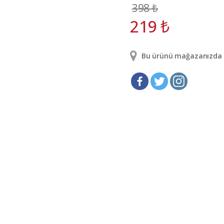
398
₺
219
₺
Bu ürünü mağazanızda g