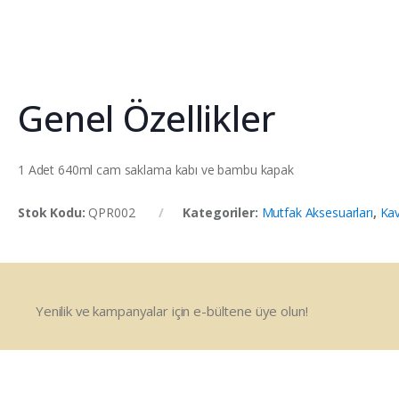
Genel Özellikler
1 Adet 640ml cam saklama kabı ve bambu kapak
Stok Kodu:
QPR002
Kategoriler:
Mutfak Aksesuarları
,
Kav
Yenilik ve kampanyalar için e-bültene üye olun!