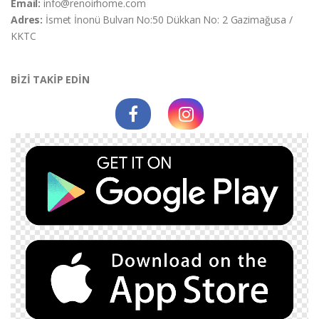
Email:
info@renoirhome.com
Adres:
İsmet İnonü Bulvarı No:50 Dükkan No: 2 Gazimağusa /
KKTC
BİZİ TAKİP EDİN