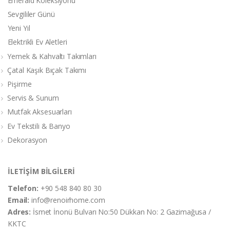
Emerald Koleksiyonu
Sevgililer Günü
Yeni Yıl
Elektrikli Ev Aletleri
Yemek & Kahvaltı Takımları
Çatal Kaşık Bıçak Takımı
Pişirme
Servis & Sunum
Mutfak Aksesuarları
Ev Tekstili & Banyo
Dekorasyon
İLETİŞİM BİLGİLERİ
Telefon:
+90 548 840 80 30
Email:
info@renoirhome.com
Adres:
İsmet İnonü Bulvarı No:50 Dükkan No: 2 Gazimağusa /
KKTC