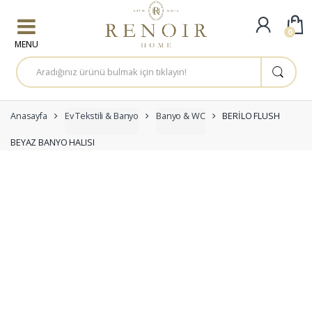
Skip to navigation
Skip to content
0
A
r
a
m
a
:
Anasayfa
Ev Tekstili & Banyo
Banyo & WC
BERİLO FLUSH
BEYAZ BANYO HALISI