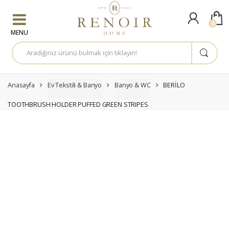
Skip to navigation
Skip to content
0
A
r
a
m
a
:
Anasayfa
Ev Tekstili & Banyo
Banyo & WC
BERİLO
TOOTHBRUSH HOLDER PUFFED GREEN STRIPES