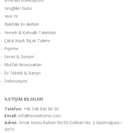
Emerald Koleksiyonu
Sevgililer Günü
Yeni Yıl
Elektrikli Ev Aletleri
Yemek & Kahvaltı Takımları
Çatal Kaşık Bıçak Takımı
Pişirme
Servis & Sunum
Mutfak Aksesuarları
Ev Tekstili & Banyo
Dekorasyon
İLETİŞİM BİLGİLERİ
Telefon:
+90 548 840 80 30
Email:
info@renoirhome.com
Adres:
İsmet İnonü Bulvarı No:50 Dükkan No: 2 Gazimağusa /
KKTC