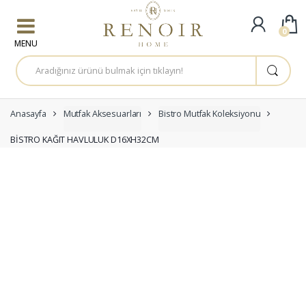
Skip to navigation
Skip to content
0
A
r
a
m
a
:
Anasayfa
Mutfak Aksesuarları
Bistro Mutfak Koleksiyonu
BİSTRO KAĞIT HAVLULUK D16XH32CM