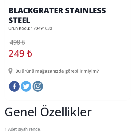
BLACKGRATER STAINLESS
STEEL
Ürün Kodu: 170491030
498
₺
249
₺
Bu ürünü mağazanızda görebilir miyim?
Genel Özellikler
1 Adet siyah rende.