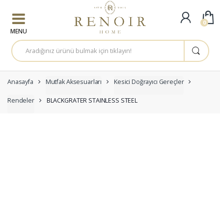
Skip to navigation
Skip to content
0
A
r
a
m
a
:
Anasayfa
Mutfak Aksesuarları
Kesici Doğrayıcı Gereçler
Rendeler
BLACKGRATER STAINLESS STEEL