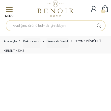
Skip to navigation
Skip to content
0
A
r
a
m
a
:
Anasayfa
Dekorasyon
Dekoratif Yastık
BRONZ PÜSKÜLLÜ
KIRLENT 43X43