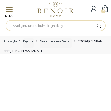
Skip to navigation
Skip to content
0
A
r
a
m
a
:
Anasayfa
Pişirme
Granit Tencere Setleri
COOK&JOY GRANİT
3PRÇ TENCERE/SAHAN SETİ