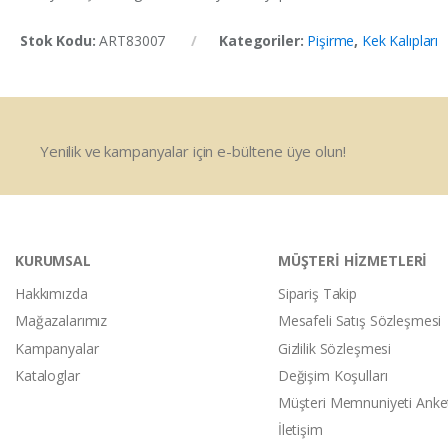
Stok Kodu:
ART83007
Kategoriler:
Pişirme
,
Kek Kalıpları
Yenilik ve kampanyalar için e-bültene üye olun!
KURUMSAL
MÜŞTERİ HİZMETLERİ
Hakkımızda
Sipariş Takip
Mağazalarımız
Mesafeli Satış Sözleşmesi
Kampanyalar
Gizlilik Sözleşmesi
Kataloglar
Değişim Koşulları
Müşteri Memnuniyeti Anke
İletişim