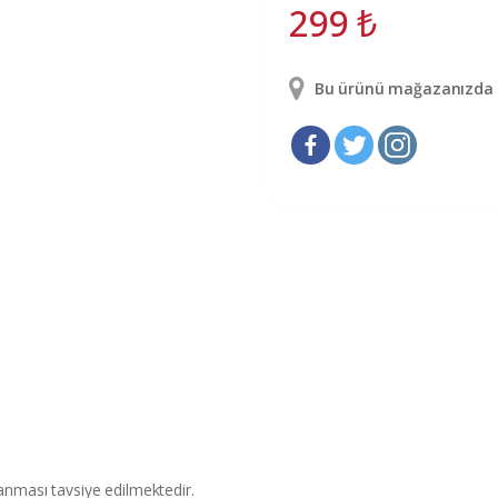
299
₺
Bu ürünü mağazanızda g
anması tavsiye edilmektedir.