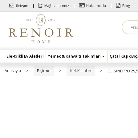
Skip to navigation
Skip to content
İletişim
Mağazalarımız
Hakkımızda
Blog
A
r
a
m
a
:
Elektrikli Ev Aletleri
Yemek & Kahvaltı Takımları
Çatal Kaşık Bı
Anasayfa
Pişirme
Kek Kalıpları
CUİSİNEPRO 29,5