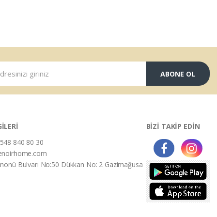
ABONE OL
GİLERİ
BİZİ TAKİP EDİN
548 840 80 30
enoirhome.com
İnonü Bulvarı No:50 Dükkan No: 2 Gazimağusa