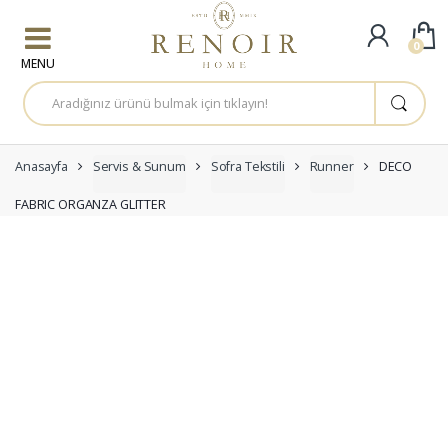
Skip to navigation
Skip to content
0
A
r
a
m
a
:
Anasayfa
Servis & Sunum
Sofra Tekstili
Runner
DECO
FABRIC ORGANZA GLITTER