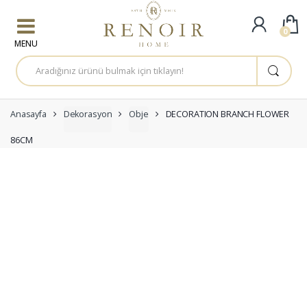
Skip to navigation
Skip to content
0
A
r
a
m
a
:
Anasayfa
Dekorasyon
Obje
DECORATION BRANCH FLOWER
86CM