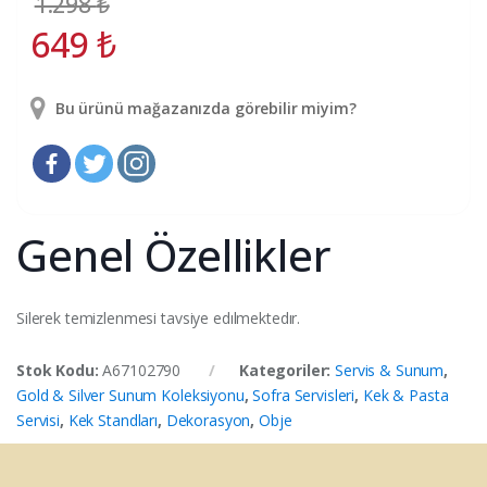
1.298
₺
649
₺
Bu ürünü mağazanızda görebilir miyim?
Genel Özellikler
Silerek temizlenmesi tavsiye edılmektedır.
Stok Kodu:
A67102790
Kategoriler:
Servis & Sunum
,
Gold & Silver Sunum Koleksiyonu
,
Sofra Servisleri
,
Kek & Pasta
Servisi
,
Kek Standları
,
Dekorasyon
,
Obje