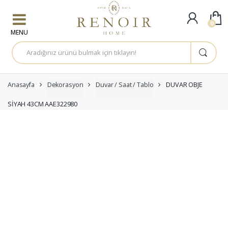
Skip to navigation
Skip to content
0
A
r
a
m
a
:
Anasayfa
Dekorasyon
Duvar / Saat / Tablo
DUVAR OBJE
SİYAH 43CM AAE322980