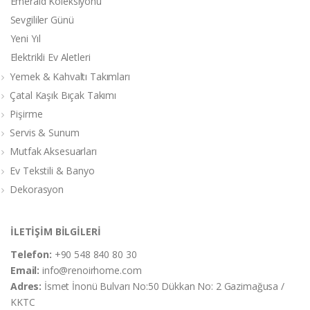
Emerald Koleksiyonu
Sevgililer Günü
Yeni Yıl
Elektrikli Ev Aletleri
Yemek & Kahvaltı Takımları
Çatal Kaşık Bıçak Takımı
Pişirme
Servis & Sunum
Mutfak Aksesuarları
Ev Tekstili & Banyo
Dekorasyon
İLETİŞİM BİLGİLERİ
Telefon:
+90 548 840 80 30
Email:
info@renoirhome.com
Adres:
İsmet İnonü Bulvarı No:50 Dükkan No: 2 Gazimağusa /
KKTC