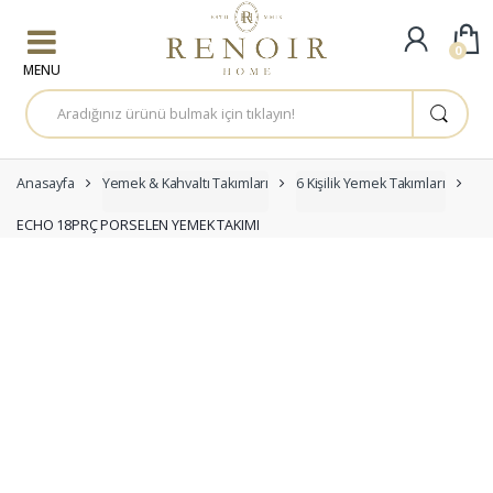
Skip to navigation
Skip to content
0
A
r
a
m
a
:
Anasayfa
Yemek & Kahvaltı Takımları
6 Kişilik Yemek Takımları
ECHO 18PRÇ PORSELEN YEMEK TAKIMI