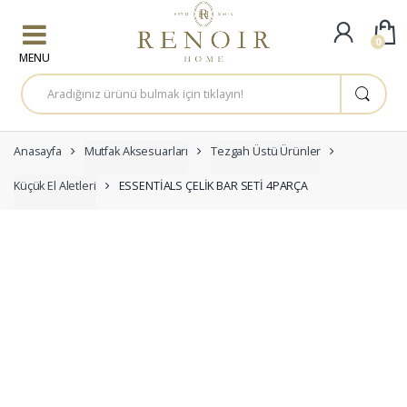
Skip to navigation
Skip to content
0
A
r
a
m
a
:
Anasayfa
Mutfak Aksesuarları
Tezgah Üstü Ürünler
Küçük El Aletleri
ESSENTİALS ÇELİK BAR SETİ 4PARÇA