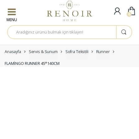
Skip to navigation
Skip to content
0
A
r
a
m
a
:
Anasayfa
Servis & Sunum
Sofra Tekstili
Runner
FLAMİNGO RUNNER 45*140CM