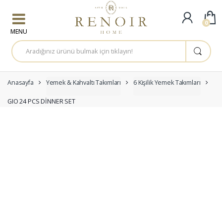
Skip to navigation
Skip to content
0
A
r
a
m
a
:
Anasayfa
Yemek & Kahvaltı Takımları
6 Kişilik Yemek Takımları
GIO 24 PCS DİNNER SET