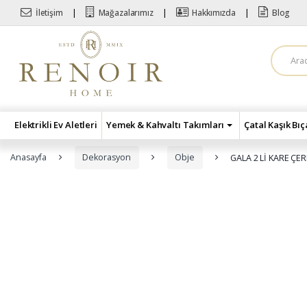
Skip to navigation
Skip to content
İletişim
Mağazalarımız
Hakkımızda
Blog
A
r
a
m
a
:
Elektrikli Ev Aletleri
Yemek & Kahvaltı Takımları
Çatal Kaşık Bı
Anasayfa
Dekorasyon
Obje
GALA 2 Lİ KARE ÇER