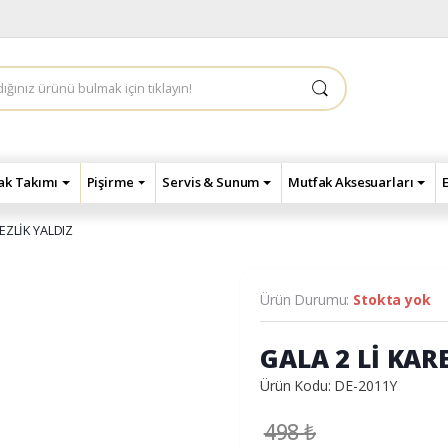
çak Takımı
Pişirme
Servis & Sunum
Mutfak Aksesuarları
EZLİK YALDIZ
Ürün Durumu:
Stokta yok
GALA 2 Lİ KAR
Ürün Kodu: DE-2011Y
498
₺