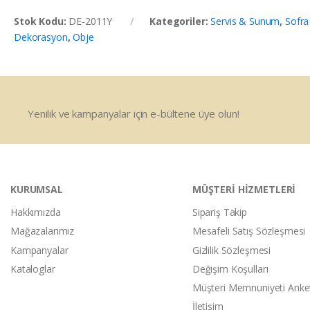
Stok Kodu:
DE-2011Y
Kategoriler:
Servis & Sunum
,
Sofra 
Dekorasyon
,
Obje
Yenilik ve kampanyalar için e-bültene üye olun!
KURUMSAL
MÜŞTERİ HİZMETLERİ
Hakkımızda
Sipariş Takip
Mağazalarımız
Mesafeli Satış Sözleşmesi
Kampanyalar
Gizlilik Sözleşmesi
Kataloglar
Değişim Koşulları
Müşteri Memnuniyeti Anke
İletişim