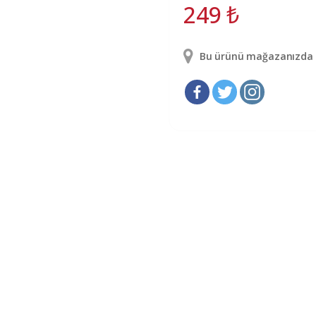
249
₺
Bu ürünü mağazanızda g