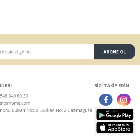
ABONE OL
GİLERİ
BİZİ TAKİP EDİN
548 840 80 30
enoirhome.com
İnonü Bulvarı No:50 Dükkan No: 2 Gazimağusa