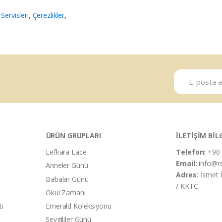
Servisleri
,
Çerezlikler
,
ÜRÜN GRUPLARI
İLETİŞİM BİL
Lefkara Lace
Telefon:
+90 
Email:
info@r
Anneler Günü
Adres:
İsmet 
Babalar Günü
/ KKTC
Okul Zamanı
ti
Emerald Koleksiyonu
Sevgililer Günü