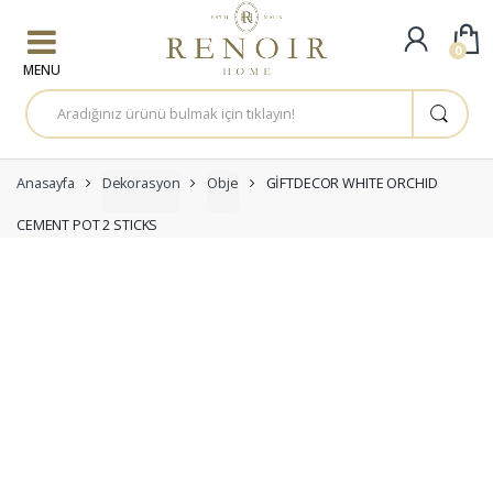
Skip to navigation
Skip to content
0
A
r
a
m
a
:
Anasayfa
Dekorasyon
Obje
GİFTDECOR WHITE ORCHID
CEMENT POT 2 STICKS