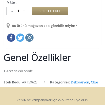
Miktar:
-
+
SEPETE EKLE
Bu ürünü mağazanızda görebilir miyim?
Genel Özellikler
1 Adet saksılı orkide
Stok Kodu:
ART59623
Kategoriler:
Dekorasyon
,
Obje
Yenilik ve kampanyalar için e-bültene üye olun!