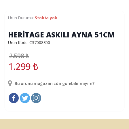
Ürün Durumu:
Stokta yok
HERİTAGE ASKILI AYNA 51CM
Ürün Kodu: C37008300
2.598
₺
1.299
₺
Bu ürünü mağazanızda görebilir miyim?