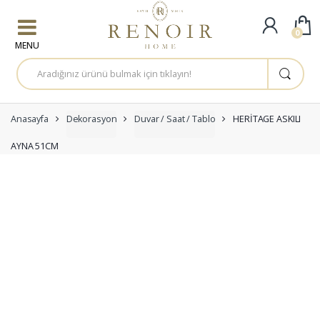
Skip to navigation
Skip to content
0
A
r
a
m
a
:
Anasayfa
Dekorasyon
Duvar / Saat / Tablo
HERİTAGE ASKILI
AYNA 51CM