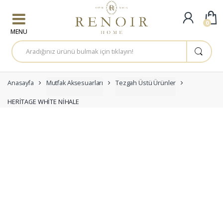
Skip to navigation
Skip to content
0
A
r
a
m
a
:
Anasayfa
Mutfak Aksesuarları
Tezgah Üstü Ürünler
HERİTAGE WHİTE NİHALE