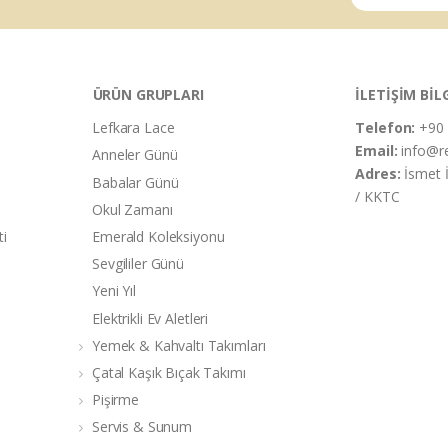
ÜRÜN GRUPLARI
İLETİŞİM BİL
Lefkara Lace
Telefon:
+90 
Email:
info@r
Anneler Günü
Adres:
İsmet 
Babalar Günü
/ KKTC
Okul Zamanı
ti
Emerald Koleksiyonu
Sevgililer Günü
Yeni Yıl
Elektrikli Ev Aletleri
Yemek & Kahvaltı Takımları
Çatal Kaşık Bıçak Takımı
Pişirme
Servis & Sunum