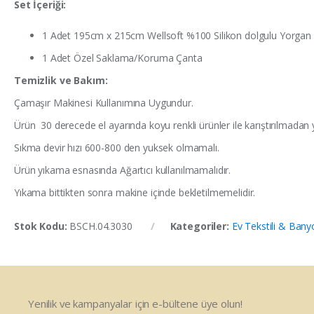
Set İçeriği:
1 Adet 195cm x 215cm Wellsoft %100 Silikon dolgulu Yorgan
1 Adet Özel Saklama/Koruma Çanta
Temizlik ve Bakım:
Çamaşır Makinesi Kullanımına Uygundur.
Ürün 30 derecede el ayarında koyu renkli ürünler ile karıştırılmadan 
Sıkma devir hızı 600-800 den yuksek olmamalı.
Ürün yıkama esnasında Ağartıcı kullanılmamalıdır.
Yıkama bittikten sonra makine içinde bekletilmemelidir.
Stok Kodu:
BSCH.04.3030
Kategoriler:
Ev Tekstili & Bany
Yenilik ve kampanyalar için e-bültene üye olun!