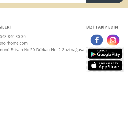
GİLERİ
BİZİ TAKİP EDİN
548 840 80 30
enoirhome.com
İnonü Bulvarı No:50 Dükkan No: 2 Gazimağusa