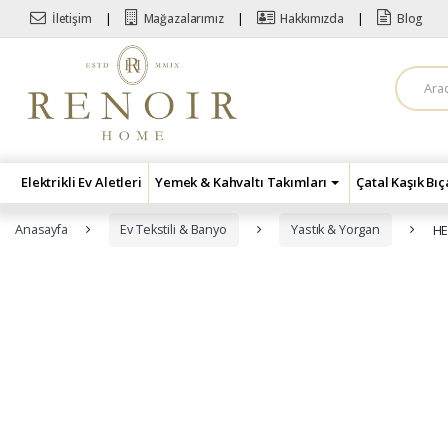
Skip to navigation
Skip to content
İletişim
Mağazalarımız
Hakkımızda
Blog
A
r
a
m
a
:
Elektrikli Ev Aletleri
Yemek & Kahvaltı Takımları
Çatal Kaşık Bı
Anasayfa
Ev Tekstili & Banyo
Yastık & Yorgan
HE