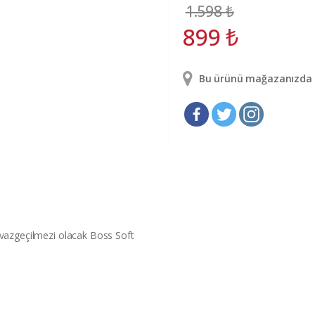
1.598
₺
899
₺
Bu ürünü mağazanızda g
 vazgeçilmezi olacak Boss Soft