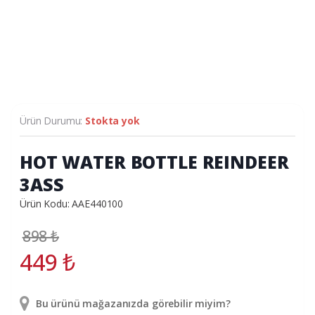
Ürün Durumu:
Stokta yok
HOT WATER BOTTLE REINDEER
3ASS
Ürün Kodu: AAE440100
898
₺
449
₺
Bu ürünü mağazanızda görebilir miyim?