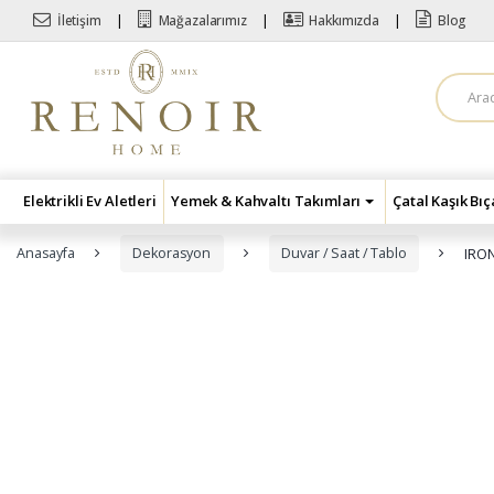
Skip to navigation
Skip to content
İletişim
Mağazalarımız
Hakkımızda
Blog
A
r
a
m
a
:
Elektrikli Ev Aletleri
Yemek & Kahvaltı Takımları
Çatal Kaşık Bı
Anasayfa
Dekorasyon
Duvar / Saat / Tablo
IRO