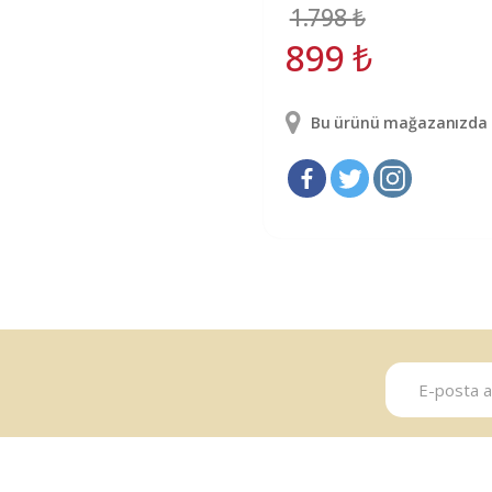
1.798
₺
899
₺
Bu ürünü mağazanızda g