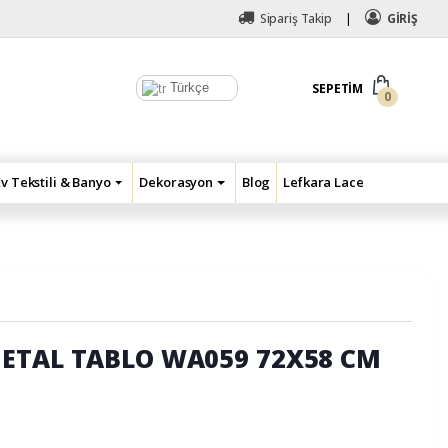
Sipariş Takip
GİRİŞ
Türkçe
SEPETIM
0
Ev Tekstili & Banyo
Dekorasyon
Blog
Lefkara Lace
ETAL TABLO WA059 72X58 CM