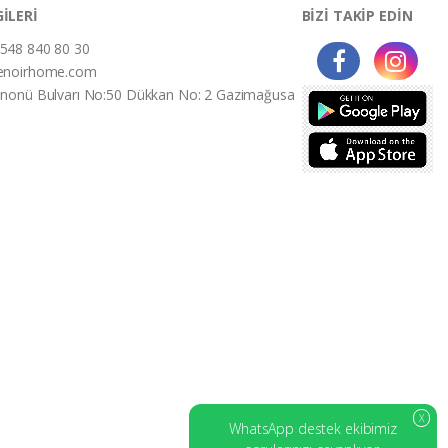
GİLERİ
BİZİ TAKİP EDİN
548 840 80 30
enoirhome.com
İnonü Bulvarı No:50 Dükkan No: 2 Gazimağusa
X
WhatsApp destek ekibimiz