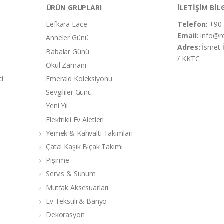
ÜRÜN GRUPLARI
İLETİŞİM BİL
Lefkara Lace
Telefon:
+90 
Email:
info@r
Anneler Günü
Adres:
İsmet 
Babalar Günü
/ KKTC
Okul Zamanı
ti
Emerald Koleksiyonu
Sevgililer Günü
Yeni Yıl
Elektrikli Ev Aletleri
Yemek & Kahvaltı Takımları
Çatal Kaşık Bıçak Takımı
Pişirme
Servis & Sunum
Mutfak Aksesuarları
Ev Tekstili & Banyo
Dekorasyon