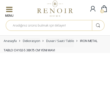
Skip to navigation
Skip to content
0
A
r
a
m
a
:
Anasayfa
Dekorasyon
Duvar / Saat / Tablo
IRON METAL
TABLO CH102-5 38X75 CM YENI MAVI