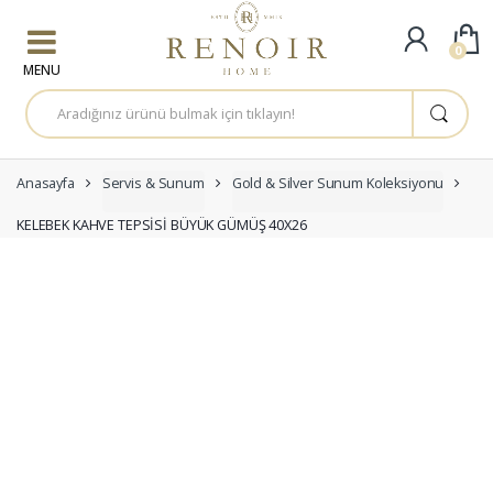
Skip to navigation
Skip to content
0
A
r
a
m
a
:
Anasayfa
Servis & Sunum
Gold & Silver Sunum Koleksiyonu
KELEBEK KAHVE TEPSİSİ BÜYÜK GÜMÜŞ 40X26