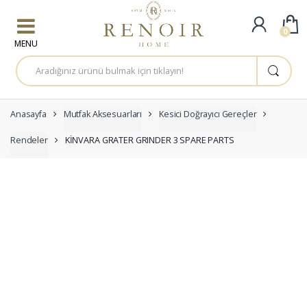
Skip to navigation
Skip to content
0
A
r
a
m
a
:
Anasayfa
Mutfak Aksesuarları
Kesici Doğrayıcı Gereçler
Rendeler
KİNVARA GRATER GRINDER 3 SPARE PARTS