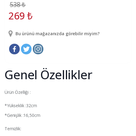
538
₺
269
₺
Bu ürünü mağazanızda görebilir miyim?
Genel Özellikler
Ürün Özelliği :
*Yükseklik :32cm
*Genişlik :16,50cm
Temizlik: