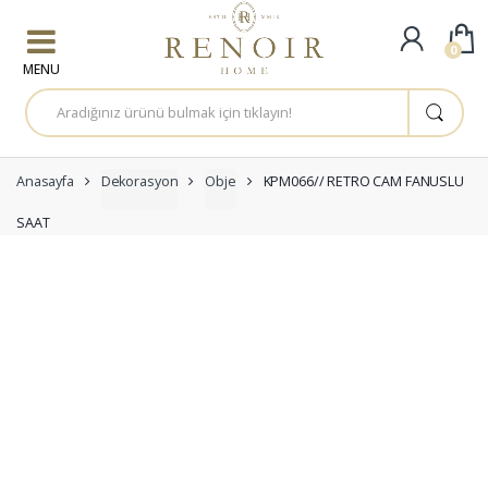
Skip to navigation
Skip to content
0
A
r
a
m
a
:
Anasayfa
Dekorasyon
Obje
KPM066// RETRO CAM FANUSLU
SAAT