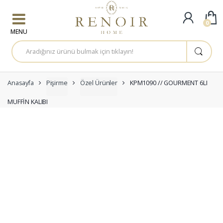
Skip to navigation
Skip to content
0
A
r
a
m
a
:
Anasayfa
Pişirme
Özel Ürünler
KPM1090 // GOURMENT 6LI
MUFFİN KALIBI