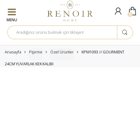
Skip to navigation
Skip to content
0
A
r
a
m
a
:
Anasayfa
Pişirme
Özel Ürünler
KPM1093 // GOURMENT
24CM YUVARLAK KEK KALIBI