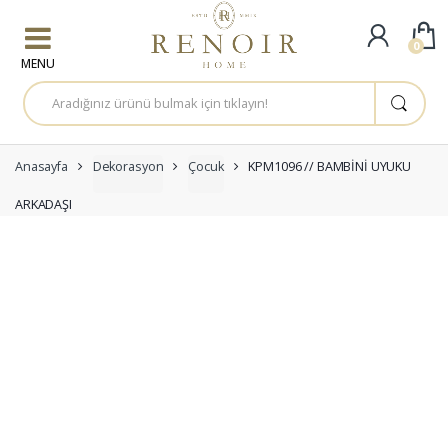
Skip to navigation
Skip to content
0
A
r
a
m
a
:
Anasayfa
Dekorasyon
Çocuk
KPM1096 // BAMBİNİ UYUKU
ARKADAŞI