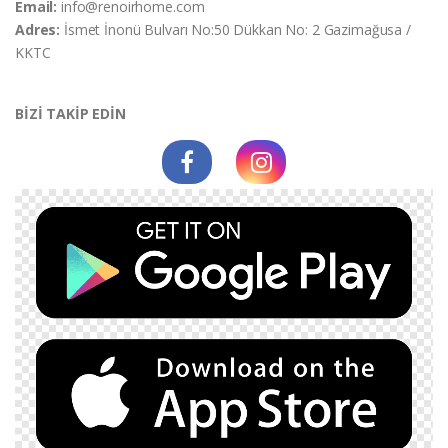
Email:
info@renoirhome.com
Adres:
İsmet İnonü Bulvarı No:50 Dükkan No: 2 Gazimağusa /
KKTC
BİZİ TAKİP EDİN