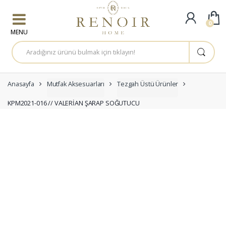
Skip to navigation
Skip to content
0
A
r
a
m
a
:
Anasayfa
Mutfak Aksesuarları
Tezgah Üstü Ürünler
KPM2021-016 // VALERİAN ŞARAP SOĞUTUCU