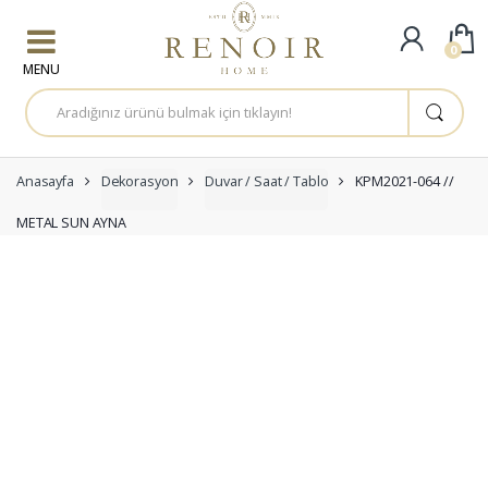
Skip to navigation
Skip to content
0
A
r
a
m
a
:
Anasayfa
Dekorasyon
Duvar / Saat / Tablo
KPM2021-064 //
METAL SUN AYNA