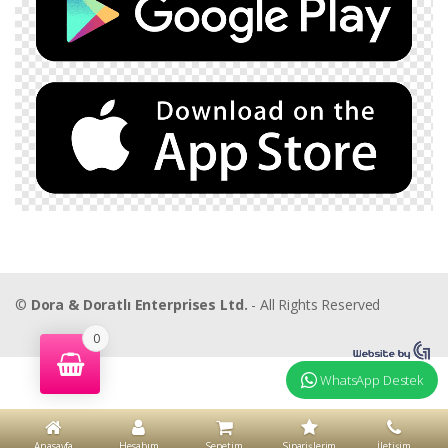
©
Dora & Doratlı Enterprises Ltd.
- All Rights Reserved
0
WhatsApp Destek
Anasayfa
Hesabım
Sepetim
Siparişlerim
İletişim