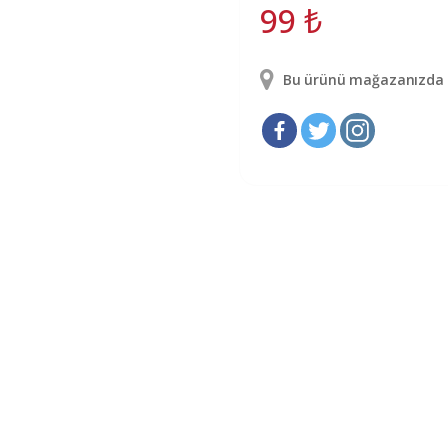
99
₺
Bu ürünü mağazanızda g