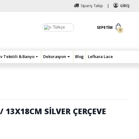
Sipariş Takip
GİRİŞ
Türkçe
SEPETIM
0
Ev Tekstili & Banyo
Dekorasyon
Blog
Lefkara Lace
/ 13X18CM SİLVER ÇERÇEVE