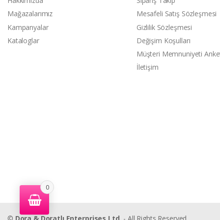
Hakkımızda
Sipariş Takip
Mağazalarımız
Mesafeli Satış Sözleşmesi
Kampanyalar
Gizlilik Sözleşmesi
Kataloglar
Değişim Koşulları
Müşteri Memnuniyeti Anke
İletişim
0
©
Dora & Doratlı Enterprises Ltd.
- All Rights Reserved