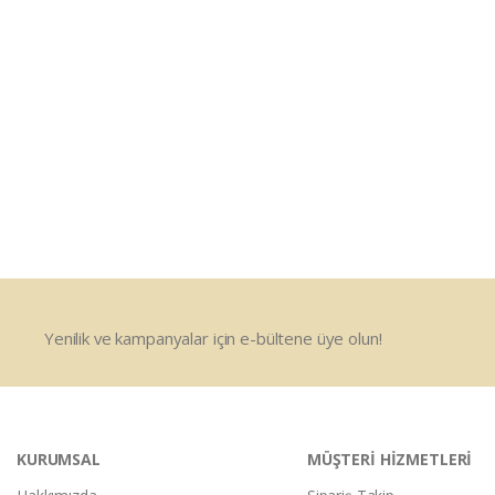
Yenilik ve kampanyalar için e-bültene üye olun!
KURUMSAL
MÜŞTERİ HİZMETLERİ