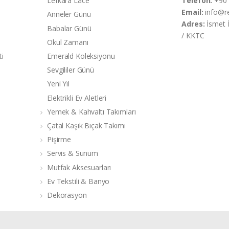
Lefkara Lace
Telefon:
+90 
Email:
info@r
Anneler Günü
Adres:
İsmet 
Babalar Günü
/ KKTC
Okul Zamanı
ti
Emerald Koleksiyonu
Sevgililer Günü
Yeni Yıl
Elektrikli Ev Aletleri
Yemek & Kahvaltı Takımları
Çatal Kaşık Bıçak Takımı
Pişirme
Servis & Sunum
Mutfak Aksesuarları
Ev Tekstili & Banyo
Dekorasyon