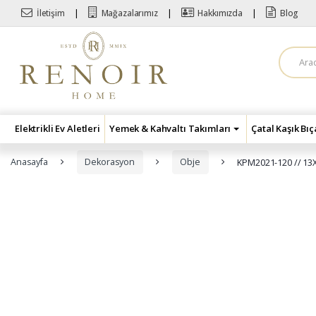
Skip to navigation
Skip to content
İletişim
Mağazalarımız
Hakkımızda
Blog
A
r
a
m
a
:
Elektrikli Ev Aletleri
Yemek & Kahvaltı Takımları
Çatal Kaşık Bı
Anasayfa
Dekorasyon
Obje
KPM2021-120 // 1