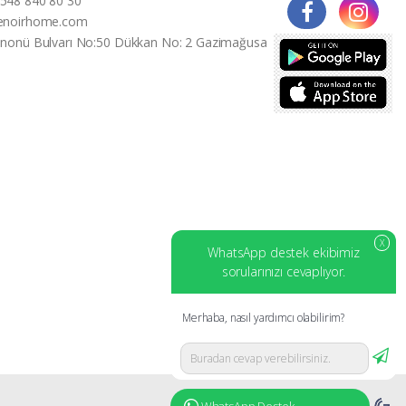
548 840 80 30
enoirhome.com
İnonü Bulvarı No:50 Dükkan No: 2 Gazimağusa
X
WhatsApp destek ekibimiz
sorularınızı cevaplıyor.
Merhaba, nasıl yardımcı olabilirim?