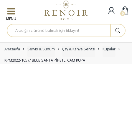
Skip to navigation
Skip to content
0
A
r
a
m
a
:
Anasayfa
Servis & Sunum
Çay & Kahve Servisi
Kupalar
KPM2022-105 // BLUE SANTA PİPETLİ CAM KUPA