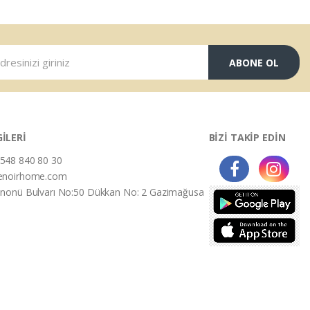
ABONE OL
GİLERİ
BİZİ TAKİP EDİN
548 840 80 30
enoirhome.com
İnonü Bulvarı No:50 Dükkan No: 2 Gazimağusa