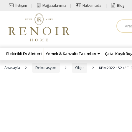
Skip to navigation
Skip to content
İletişim
Mağazalarımız
Hakkımızda
Blog
A
r
a
m
a
:
Elektrikli Ev Aletleri
Yemek & Kahvaltı Takımları
Çatal Kaşık Bı
Anasayfa
Dekorasyon
Obje
KPM2022-152 // C