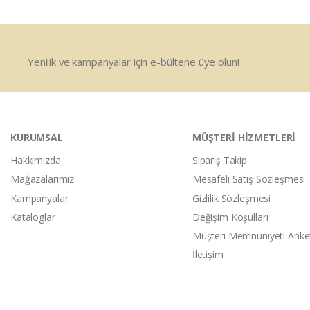
Yenilik ve kampanyalar için e-bültene üye olun!
KURUMSAL
MÜŞTERİ HİZMETLERİ
Hakkımızda
Sipariş Takip
Mağazalarımız
Mesafeli Satış Sözleşmesi
Kampanyalar
Gizlilik Sözleşmesi
Kataloglar
Değişim Koşulları
Müşteri Memnuniyeti Anke
İletişim