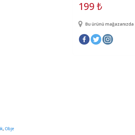
199
₺
Bu ürünü mağazanızda g
uk
,
Obje