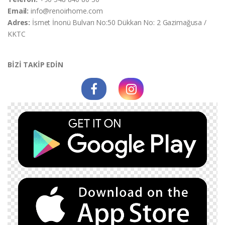
Email:
info@renoirhome.com
Adres:
İsmet İnonü Bulvarı No:50 Dükkan No: 2 Gazimağusa /
KKTC
BİZİ TAKİP EDİN