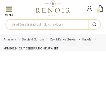
Skip to navigation
Skip to content
0
A
r
a
m
a
:
Anasayfa
Servis & Sunum
Çay & Kahve Servisi
Kupalar
KPM2022-155 // CELEBRATİON KUPA SET