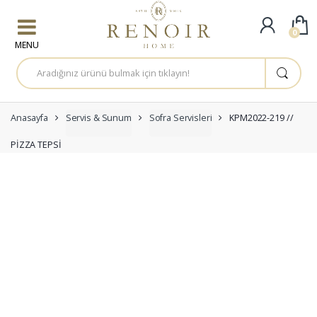
Skip to navigation
Skip to content
0
A
r
a
m
a
:
Anasayfa
Servis & Sunum
Sofra Servisleri
KPM2022-219 //
PİZZA TEPSİ