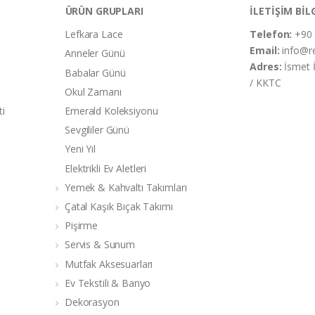
ÜRÜN GRUPLARI
İLETİŞİM BİL
Lefkara Lace
Telefon:
+90 
Email:
info@r
Anneler Günü
Adres:
İsmet 
Babalar Günü
/ KKTC
Okul Zamanı
ti
Emerald Koleksiyonu
Sevgililer Günü
Yeni Yıl
Elektrikli Ev Aletleri
Yemek & Kahvaltı Takımları
Çatal Kaşık Bıçak Takımı
Pişirme
Servis & Sunum
Mutfak Aksesuarları
Ev Tekstili & Banyo
Dekorasyon