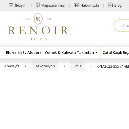
Skip to navigation
Skip to content
İletişim
Mağazalarımız
Hakkımızda
Blog
A
r
a
m
a
:
Elektrikli Ev Aletleri
Yemek & Kahvaltı Takımları
Çatal Kaşık Bı
Anasayfa
Dekorasyon
Obje
KPM2022-355 // HE