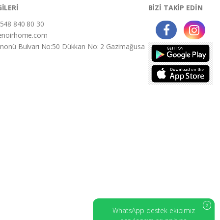
GİLERİ
BİZİ TAKİP EDİN
548 840 80 30
enoirhome.com
İnonü Bulvarı No:50 Dükkan No: 2 Gazimağusa
X
WhatsApp destek ekibimiz