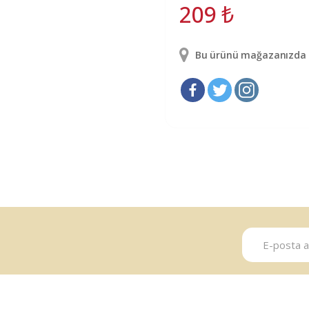
209
₺
Bu ürünü mağazanızda g