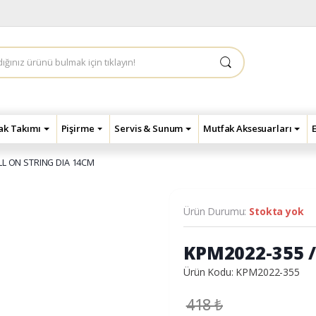
çak Takımı
Pişirme
Servis & Sunum
Mutfak Aksesuarları
LL ON STRING DIA 14CM
Ürün Durumu:
Stokta yok
KPM2022-355 /
Ürün Kodu: KPM2022-355
418
₺