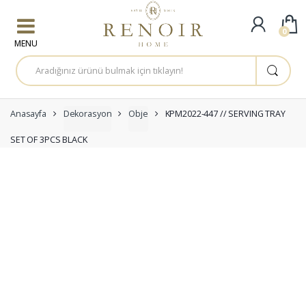
Skip to navigation
Skip to content
0
A
r
a
m
a
:
Anasayfa
Dekorasyon
Obje
KPM2022-447 // SERVING TRAY
SET OF 3PCS BLACK