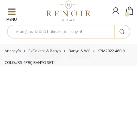
Skip to navigation
Skip to content
0
A
r
a
m
a
:
Anasayfa
Ev Tekstili & Banyo
Banyo & WC
KPM2022-460 //
COLOURS 4PRÇ BANYO SETİ