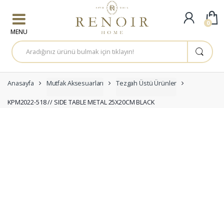
Skip to navigation
Skip to content
0
A
r
a
m
a
:
Anasayfa
Mutfak Aksesuarları
Tezgah Üstü Ürünler
KPM2022-518 // SIDE TABLE METAL 25X20CM BLACK