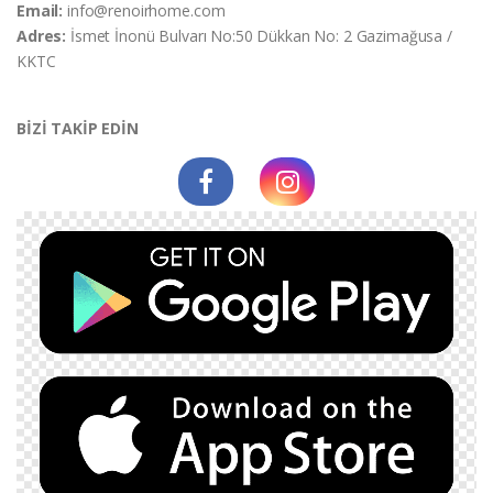
Email:
info@renoirhome.com
Adres:
İsmet İnonü Bulvarı No:50 Dükkan No: 2 Gazimağusa /
KKTC
BİZİ TAKİP EDİN