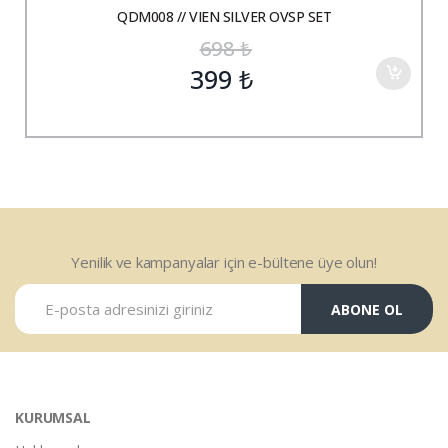
QDM008 // VIEN SILVER OVSP SET
698
₺
399
₺
Yenilik ve kampanyalar için e-bültene üye olun!
ABONE OL
KURUMSAL