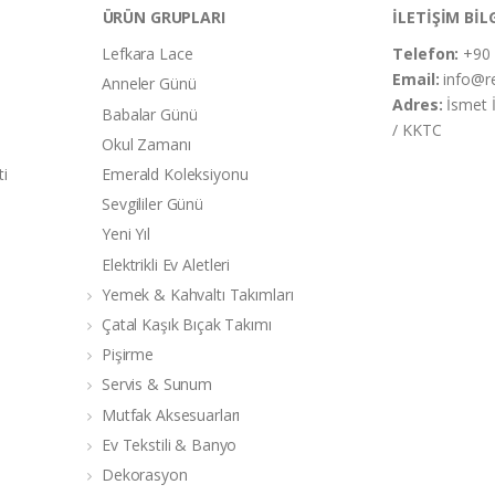
ÜRÜN GRUPLARI
İLETİŞİM BİL
Lefkara Lace
Telefon:
+90 
Email:
info@r
Anneler Günü
Adres:
İsmet 
Babalar Günü
/ KKTC
Okul Zamanı
ti
Emerald Koleksiyonu
Sevgililer Günü
Yeni Yıl
Elektrikli Ev Aletleri
Yemek & Kahvaltı Takımları
Çatal Kaşık Bıçak Takımı
Pişirme
Servis & Sunum
Mutfak Aksesuarları
Ev Tekstili & Banyo
Dekorasyon