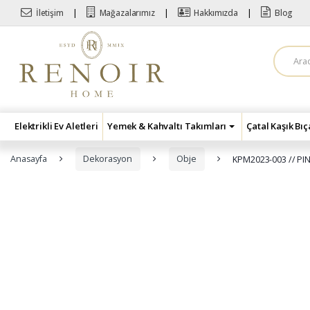
Skip to navigation
Skip to content
İletişim
Mağazalarımız
Hakkımızda
Blog
A
r
a
m
a
:
Elektrikli Ev Aletleri
Yemek & Kahvaltı Takımları
Çatal Kaşık Bı
Anasayfa
Dekorasyon
Obje
KPM2023-003 // P