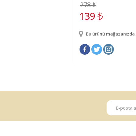
278
₺
139
₺
Bu ürünü mağazanızda g