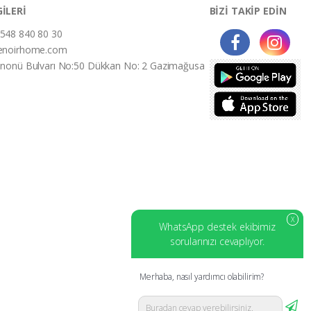
GİLERİ
BİZİ TAKİP EDİN
548 840 80 30
enoirhome.com
İnonü Bulvarı No:50 Dükkan No: 2 Gazimağusa
X
WhatsApp destek ekibimiz
sorularınızı cevaplıyor.
Merhaba, nasıl yardımcı olabilirim?